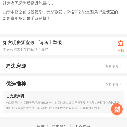
经营者无需为后勤设施费心；
由于本店之前股份复杂，无奈割爱，价格可以说是整条街最便宜的，
对新掌柜绝对是千载良机！
如发现房源虚假，请马上举报
本房已售或不存在/价格不真实
举报
周边房源
查看更多
优选推荐
查看更多
免责声明
特别提示：本房源所示信息仅供参考，购房时请以该房屋档案登记信息，产权证信息以及所
签订合同条款约定为准，本房源公示信息不做为合同条款，不具有合同约束力。
首页
联系我们
中介平台