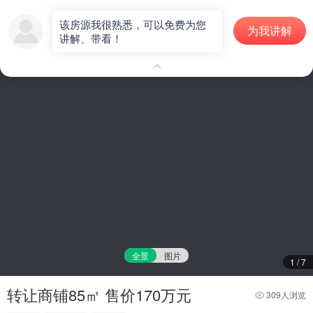
商铺门面
该房源我很熟悉，可以免费为您
为我讲解
讲解、带看！
房源编号：P000334
全景
图片
1
/
7
转让商铺85㎡ 售价170万元
309人浏览