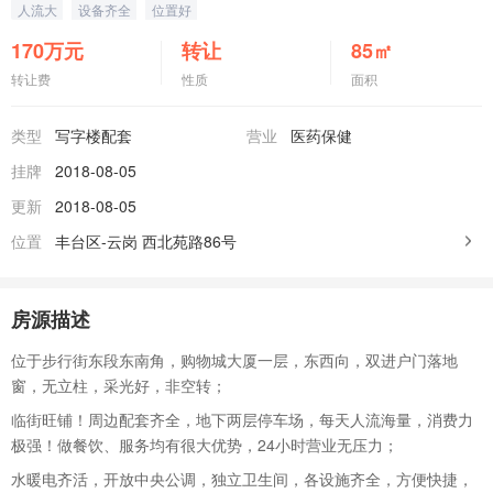
人流大
设备齐全
位置好
170
万元
转让
85
㎡
转让费
性质
面积
类型
写字楼配套
营业
医药保健
挂牌
2018-08-05
更新
2018-08-05
位置
丰台区-云岗
西北苑路86号
房源描述
位于步行街东段东南角，购物城大厦一层，东西向，双进户门落地
窗，无立柱，采光好，非空转；
临街旺铺！周边配套齐全，地下两层停车场，每天人流海量，消费力
极强！做餐饮、服务均有很大优势，24小时营业无压力；
水暖电齐活，开放中央公调，独立卫生间，各设施齐全，方便快捷，