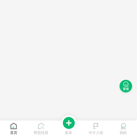
首页
帮您找房
发布
中介入驻
我的