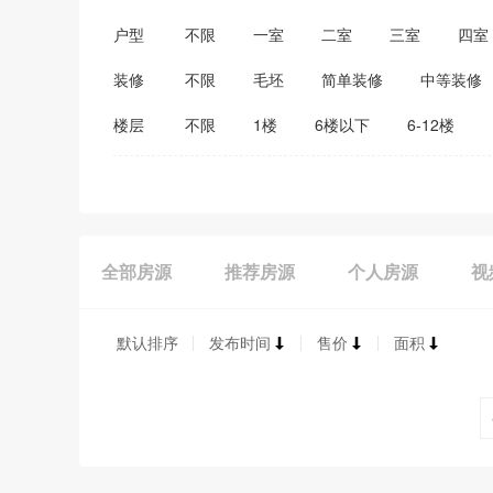
户型
不限
一室
二室
三室
四室
装修
不限
毛坯
简单装修
中等装修
楼层
不限
1楼
6楼以下
6-12楼
全部房源
推荐房源
个人房源
视
默认排序
发布时间
售价
面积