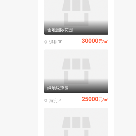
金地国际花园
30000
元/㎡
通州区
绿地玫瑰园
25000
元/㎡
海淀区