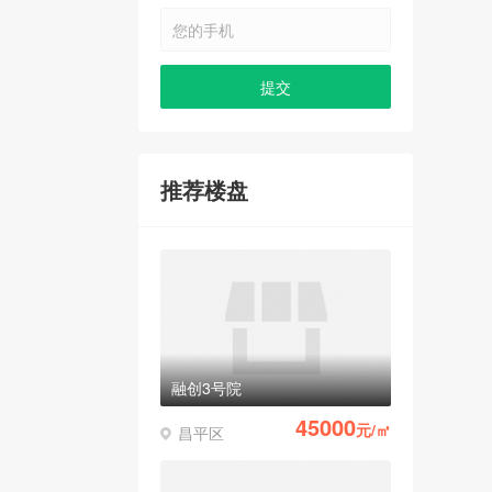
推荐楼盘
融创3号院
45000
元/㎡
昌平区