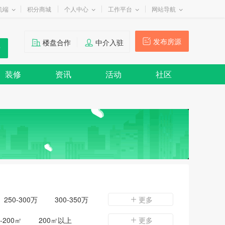
机端
积分商城
个人中心
工作平台
网站导航
发布房源
楼盘合作
中介入驻
装修
资讯
活动
社区
250-300万
300-350万
更多
0-200㎡
200㎡以上
更多