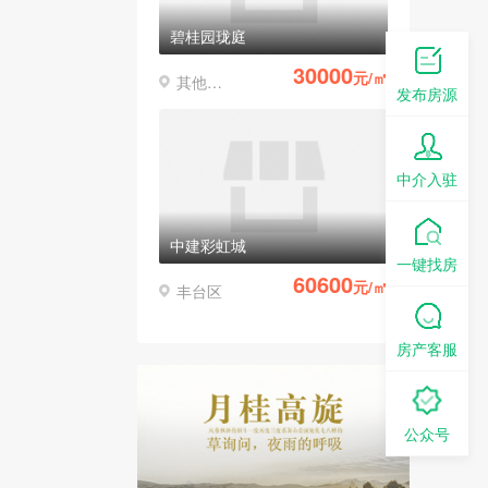
碧桂园珑庭
30000
元/㎡
其他区县
发布房源
中介入驻
中建彩虹城
一键找房
60600
元/㎡
丰台区
房产客服
公众号