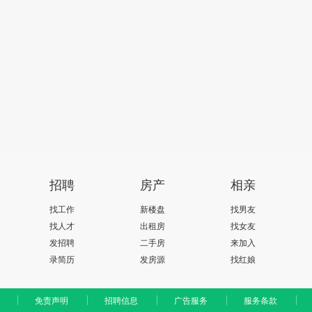
招聘
房产
相亲
找工作
新楼盘
找男友
找人才
出租房
找女友
发招聘
二手房
来加入
录简历
发房源
找红娘
免责声明
招聘信息
广告服务
服务条款