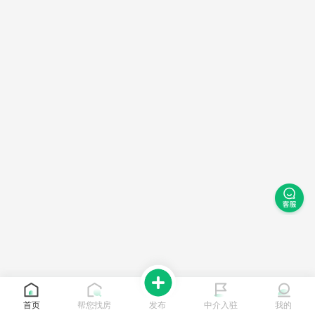
首页
帮您找房
发布
中介入驻
我的