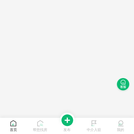
首页
帮您找房
发布
中介入驻
我的