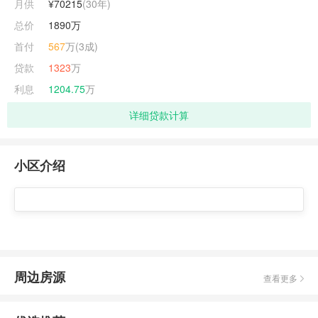
月供
¥70215
(
30
年)
总价
1890万
首付
567
万(3成)
贷款
1323
万
利息
1204.75
万
详细贷款计算
小区介绍
周边房源
查看更多