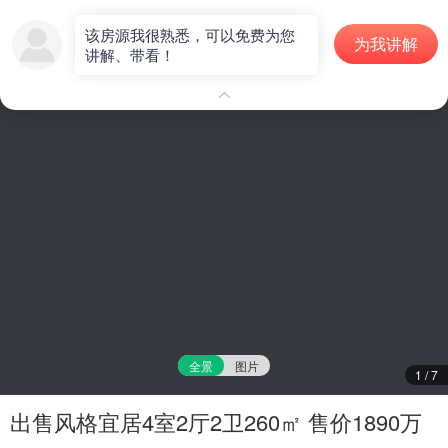
二手房
该房源我很熟悉，可以免费为您
为我讲解
讲解、带看！
房源编号：S000282
全景
图片
1
/
7
出售风格宜居4室2厅2卫260㎡ 售价1890万