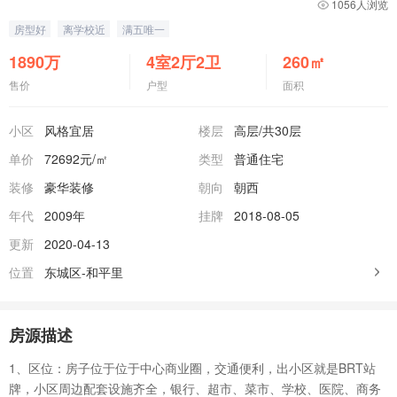
1056人浏览
房型好
离学校近
满五唯一
1890
万
4室2厅2卫
260
㎡
售价
户型
面积
小区
风格宜居
楼层
高层
/共30层
单价
72692元/㎡
类型
普通住宅
装修
豪华装修
朝向
朝西
年代
2009年
挂牌
2018-08-05
更新
2020-04-13
位置
东城区-和平里
房源描述
1、区位：房子位于位于中心商业圈，交通便利，出小区就是BRT站
牌，小区周边配套设施齐全，银行、超市、菜市、学校、医院、商务