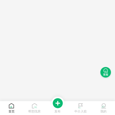
首页
帮您找房
发布
中介入驻
我的