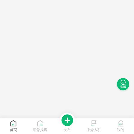
首页
帮您找房
发布
中介入驻
我的