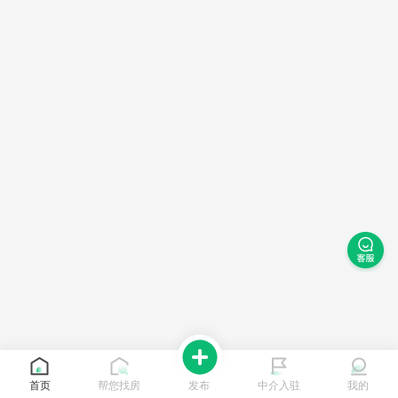
首页
帮您找房
发布
中介入驻
我的