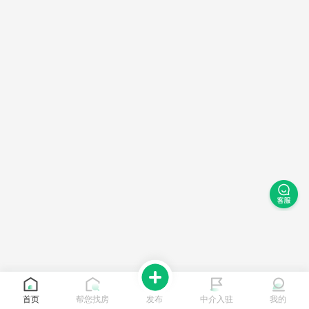
首页
帮您找房
发布
中介入驻
我的