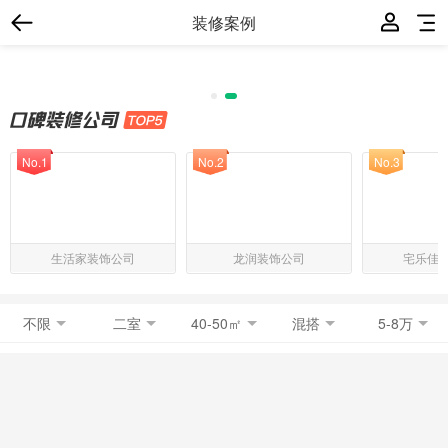
装修案例
No.1
No.2
No.3
生活家装饰公司
龙润装饰公司
宅乐佳
不限
二室
40-50㎡
混搭
5-8万