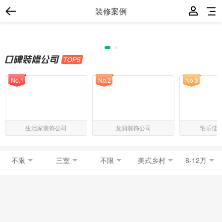
装修案例
No.1
No.2
No.3
生活家装饰公司
龙润装饰公司
宅乐佳
不限
三室
不限
美式乡村
8-12万