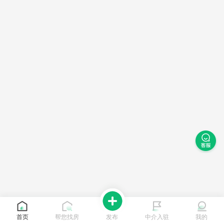
首页
帮您找房
发布
中介入驻
我的