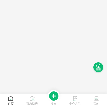
首页
帮您找房
发布
中介入驻
我的