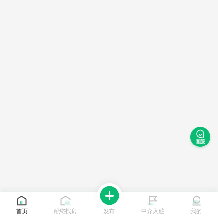
首页
帮您找房
发布
中介入驻
我的