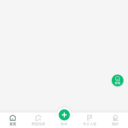
首页
帮您找房
发布
中介入驻
我的