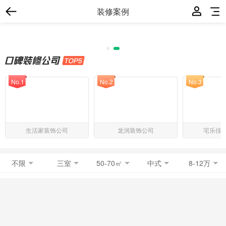
装修案例
No.1
No.2
No.3
生活家装饰公司
龙润装饰公司
宅乐佳
不限
三室
50-70㎡
中式
8-12万