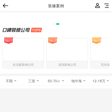
装修案例
No.1
No.2
No.3
生活家装饰公司
龙润装饰公司
宅乐佳
不限
三室
50-70㎡
地中海
12-18万