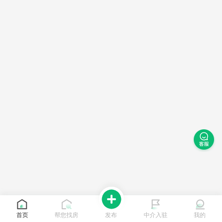
首页
帮您找房
发布
中介入驻
我的