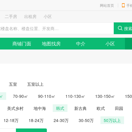
网站首页
手
二手房
出租房
小区
商铺门面
地图找房
中介
小区
五室
五室以上
0㎡
70-90㎡
90-110㎡
110-130㎡
130-150㎡
15
美式乡村
地中海
韩式
新古典
欧式
田园
12-18万
18-24万
24-30万
30-50万
50万以上