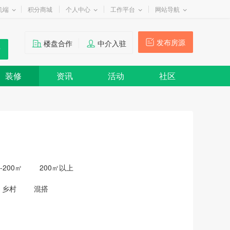
机端
积分商城
个人中心
工作平台
网站导航
发布房源
楼盘合作
中介入驻
装修
资讯
活动
社区
0-200㎡
200㎡以上
乡村
混搭