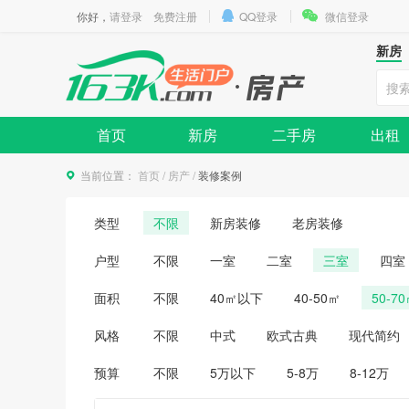
你好，
请登录
免费注册
QQ登录
微信登录
新房
首页
新房
二手房
出租
当前位置：
首页
/
房产
/
装修案例
类型
不限
新房装修
老房装修
户型
不限
一室
二室
三室
四室
面积
不限
40㎡以下
40-50㎡
50-7
风格
不限
中式
欧式古典
现代简约
预算
不限
5万以下
5-8万
8-12万