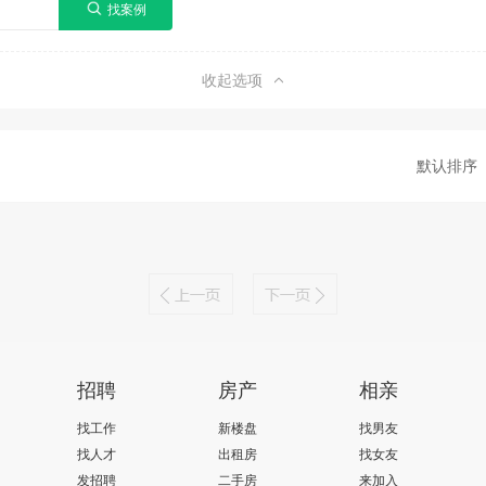
收起选项
默认排序
招聘
房产
相亲
找工作
新楼盘
找男友
找人才
出租房
找女友
发招聘
二手房
来加入