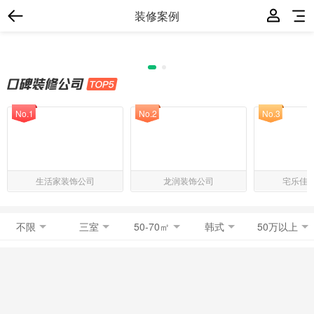
装修案例
No.1
No.2
No.3
生活家装饰公司
龙润装饰公司
宅乐佳
不限
三室
50-70㎡
韩式
50万以上