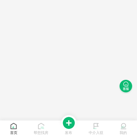
首页
帮您找房
发布
中介入驻
我的