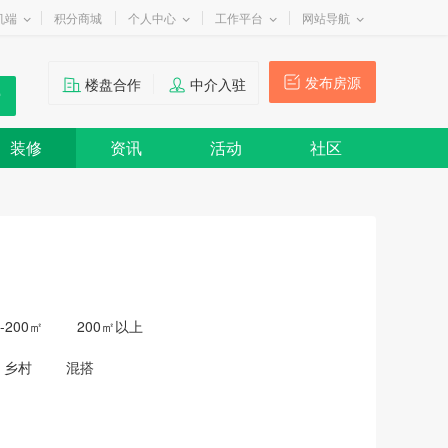
机端
积分商城
个人中心
工作平台
网站导航
发布房源
楼盘合作
中介入驻
装修
资讯
活动
社区
0-200㎡
200㎡以上
乡村
混搭