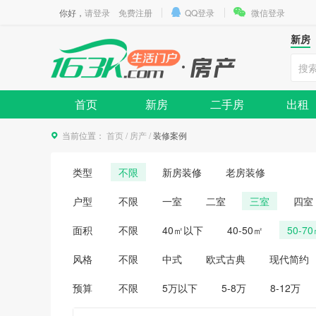
你好，
请登录
免费注册
QQ登录
微信登录
新房
首页
新房
二手房
出租
当前位置：
首页
/
房产
/
装修案例
类型
不限
新房装修
老房装修
户型
不限
一室
二室
三室
四室
面积
不限
40㎡以下
40-50㎡
50-7
风格
不限
中式
欧式古典
现代简约
预算
不限
5万以下
5-8万
8-12万