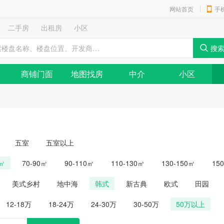
网站首页
手
二手房
出租房
小区
商铺门面
地图找房
中介
小区
五室
五室以上
0㎡
70-90㎡
90-110㎡
110-130㎡
130-150㎡
15
美式乡村
地中海
韩式
新古典
欧式
田园
12-18万
18-24万
24-30万
30-50万
50万以上