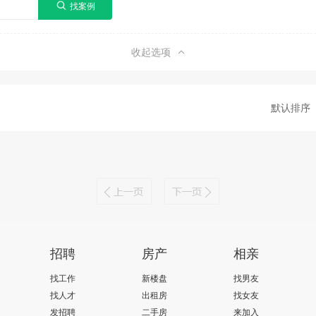
收起选项
默认排序
招聘
房产
相亲
找工作
新楼盘
找男友
找人才
出租房
找女友
发招聘
二手房
来加入