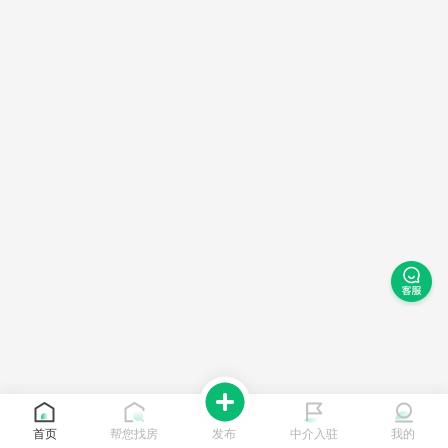
首页
帮您找房
发布
中介入驻
我的