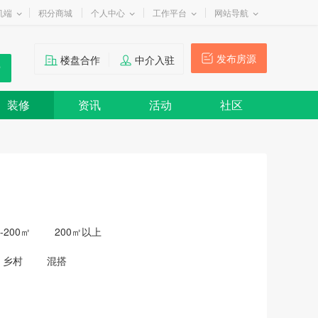
机端
积分商城
个人中心
工作平台
网站导航
发布房源
楼盘合作
中介入驻
装修
资讯
活动
社区
0-200㎡
200㎡以上
乡村
混搭