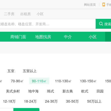
网站首页
手
二手房
出租房
小区
商铺门面
地图找房
中介
小区
五室
五室以上
0㎡
70-90㎡
90-110㎡
110-130㎡
130-150㎡
15
美式乡村
地中海
韩式
新古典
欧式
田园
12-18万
18-24万
24-30万
30-50万
50万以上