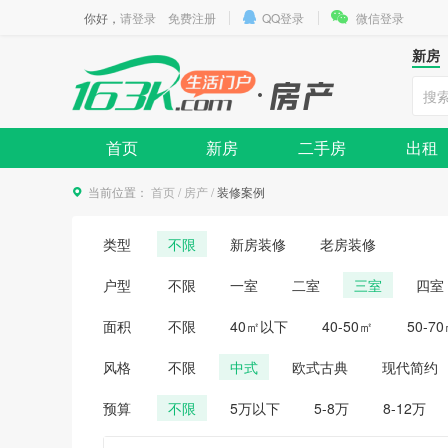
你好，
请登录
免费注册
QQ登录
微信登录
新房
首页
新房
二手房
出租
当前位置：
首页
/
房产
/
装修案例
类型
不限
新房装修
老房装修
户型
不限
一室
二室
三室
四室
面积
不限
40㎡以下
40-50㎡
50-7
风格
不限
中式
欧式古典
现代简约
预算
不限
5万以下
5-8万
8-12万