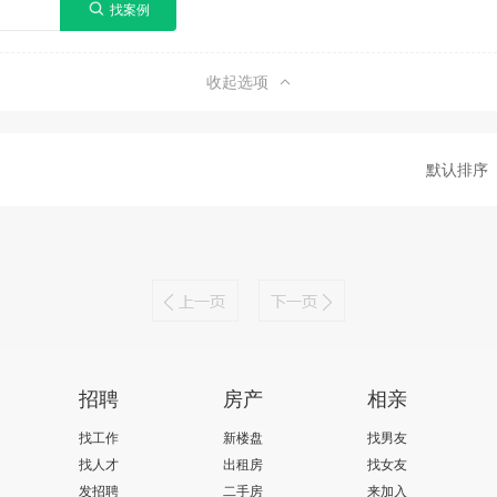
收起选项
默认排序
招聘
房产
相亲
找工作
新楼盘
找男友
找人才
出租房
找女友
发招聘
二手房
来加入