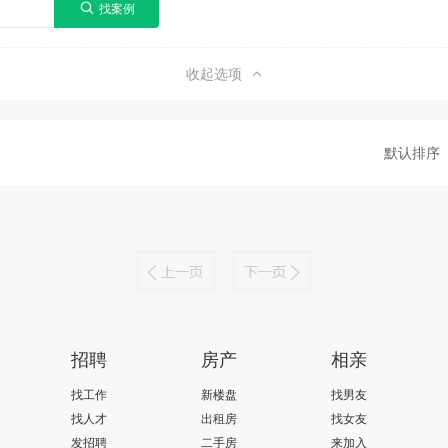
收起选项
默认排序
招聘
房产
相亲
找工作
新楼盘
找男友
找人才
出租房
找女友
发招聘
二手房
来加入