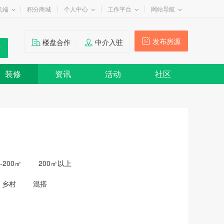
机端
积分商城
个人中心
工作平台
网站导航
发布房源
楼盘合作
中介入驻
装修
资讯
活动
社区
0-200㎡
200㎡以上
乡村
混搭