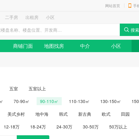
网站首页
手
二手房
出租房
小区
商铺门面
地图找房
中介
小区
五室
五室以上
0㎡
70-90㎡
90-110㎡
110-130㎡
130-150㎡
15
美式乡村
地中海
韩式
新古典
欧式
田园
12-18万
18-24万
24-30万
30-50万
50万以上