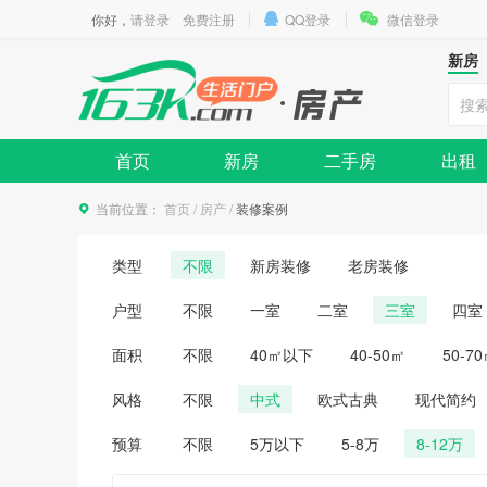
你好，
请登录
免费注册
QQ登录
微信登录
新房
首页
新房
二手房
出租
当前位置：
首页
/
房产
/
装修案例
类型
不限
新房装修
老房装修
户型
不限
一室
二室
三室
四室
面积
不限
40㎡以下
40-50㎡
50-7
风格
不限
中式
欧式古典
现代简约
预算
不限
5万以下
5-8万
8-12万