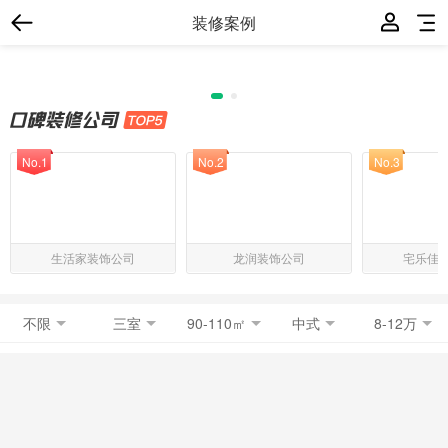
装修案例
No.1
No.2
No.3
生活家装饰公司
龙润装饰公司
宅乐佳
不限
三室
90-110㎡
中式
8-12万