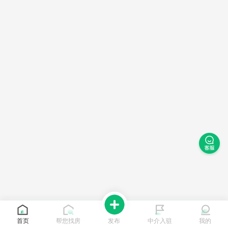
首页
帮您找房
发布
中介入驻
我的