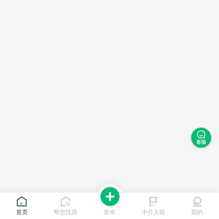
首页
帮您找房
发布
中介入驻
我的