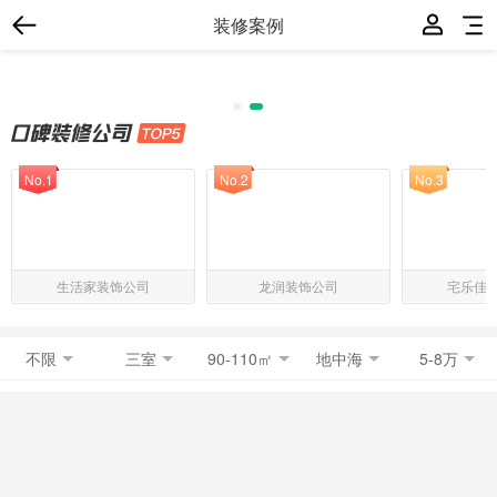
装修案例
No.1
No.2
No.3
生活家装饰公司
龙润装饰公司
宅乐佳
不限
三室
90-110㎡
地中海
5-8万