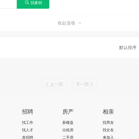
收起选项
默认排序
招聘
房产
相亲
找工作
新楼盘
找男友
找人才
出租房
找女友
发招聘
二手房
来加入