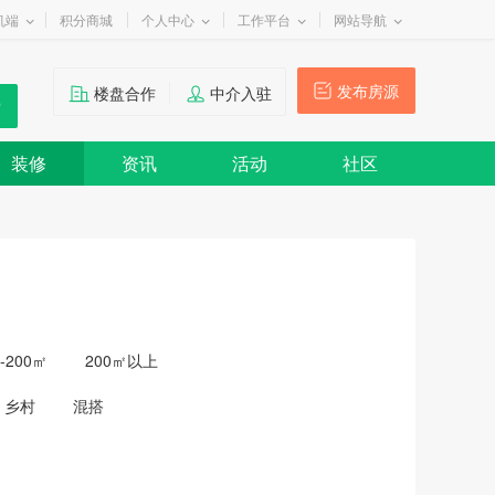
机端
积分商城
个人中心
工作平台
网站导航
发布房源
楼盘合作
中介入驻
装修
资讯
活动
社区
0-200㎡
200㎡以上
乡村
混搭