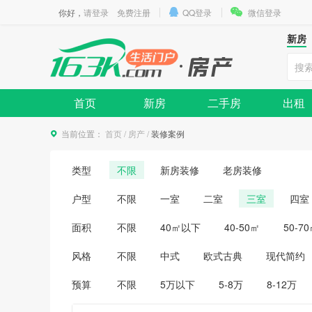
你好，
请登录
免费注册
QQ登录
微信登录
新房
首页
新房
二手房
出租
当前位置：
首页
/
房产
/
装修案例
类型
不限
新房装修
老房装修
户型
不限
一室
二室
三室
四室
面积
不限
40㎡以下
40-50㎡
50-7
风格
不限
中式
欧式古典
现代简约
预算
不限
5万以下
5-8万
8-12万