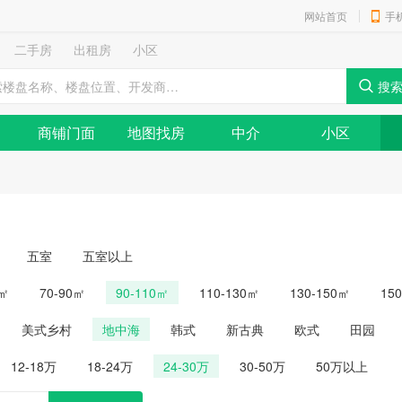
网站首页
手
二手房
出租房
小区
商铺门面
地图找房
中介
小区
五室
五室以上
0㎡
70-90㎡
90-110㎡
110-130㎡
130-150㎡
15
美式乡村
地中海
韩式
新古典
欧式
田园
12-18万
18-24万
24-30万
30-50万
50万以上