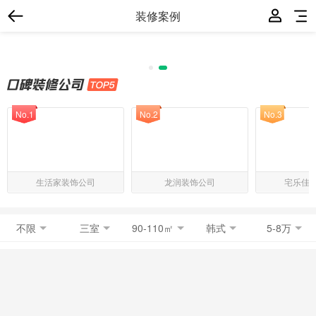
装修案例
No.1
No.2
No.3
生活家装饰公司
龙润装饰公司
宅乐佳
不限
三室
90-110㎡
韩式
5-8万