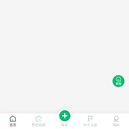
首页
帮您找房
发布
中介入驻
我的