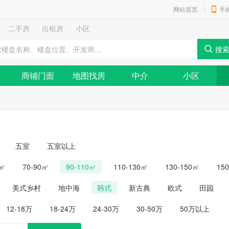
网站首页
手
二手房
出租房
小区
商铺门面
地图找房
中介
小区
五室
五室以上
0㎡
70-90㎡
90-110㎡
110-130㎡
130-150㎡
15
美式乡村
地中海
韩式
新古典
欧式
田园
12-18万
18-24万
24-30万
30-50万
50万以上