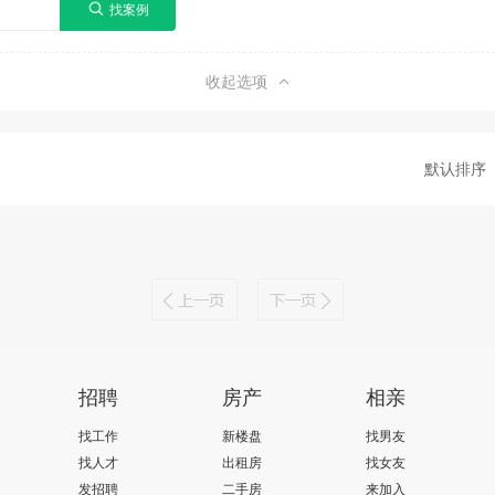
收起选项
默认排序
招聘
房产
相亲
找工作
新楼盘
找男友
找人才
出租房
找女友
发招聘
二手房
来加入