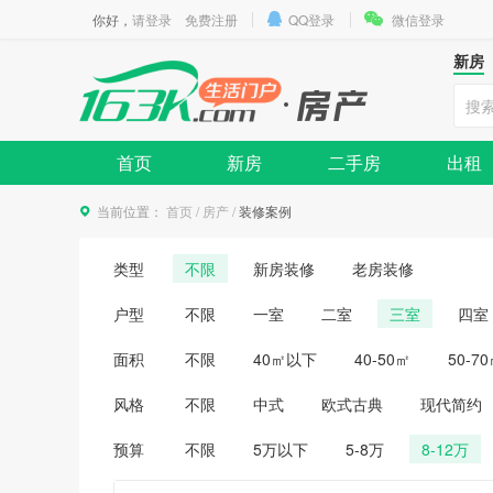
你好，
请登录
免费注册
QQ登录
微信登录
新房
首页
新房
二手房
出租
当前位置：
首页
/
房产
/
装修案例
类型
不限
新房装修
老房装修
户型
不限
一室
二室
三室
四室
面积
不限
40㎡以下
40-50㎡
50-7
风格
不限
中式
欧式古典
现代简约
预算
不限
5万以下
5-8万
8-12万