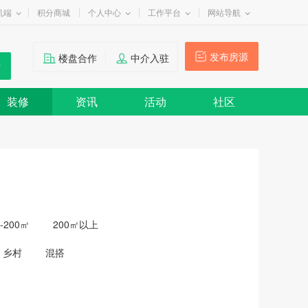
机端
积分商城
个人中心
工作平台
网站导航
发布房源
楼盘合作
中介入驻
装修
资讯
活动
社区
0-200㎡
200㎡以上
乡村
混搭