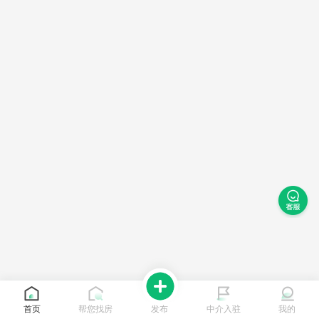
首页
帮您找房
发布
中介入驻
我的