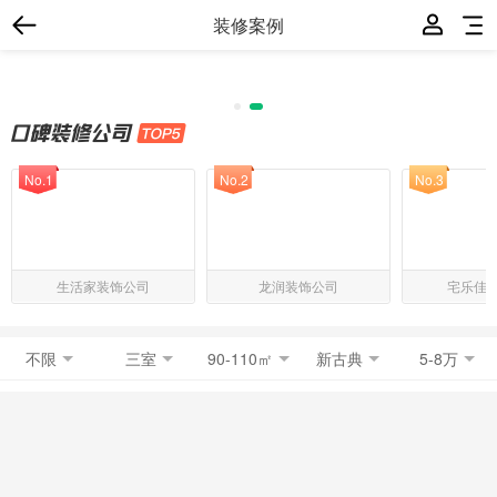
装修案例
No.1
No.2
No.3
生活家装饰公司
龙润装饰公司
宅乐佳
不限
三室
90-110㎡
新古典
5-8万