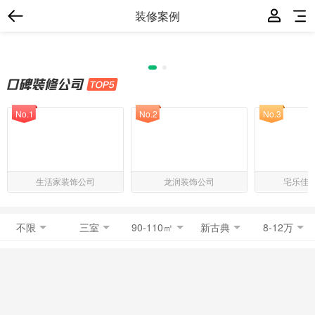
装修案例
No.1
No.2
No.3
生活家装饰公司
龙润装饰公司
宅乐佳
不限
三室
90-110㎡
新古典
8-12万