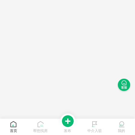
首页
帮您找房
发布
中介入驻
我的