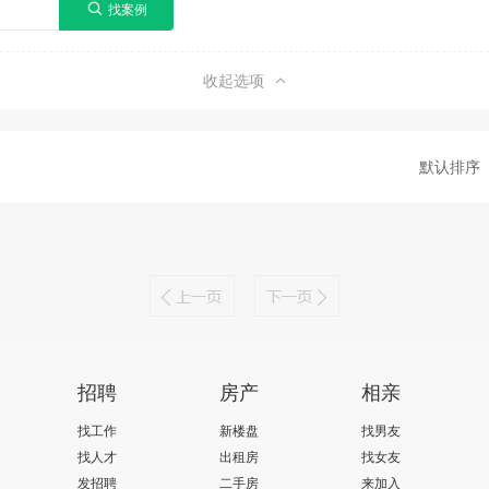
收起选项
默认排序
招聘
房产
相亲
找工作
新楼盘
找男友
找人才
出租房
找女友
发招聘
二手房
来加入