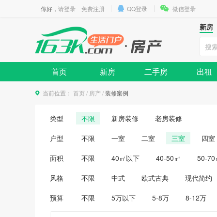
你好，
请登录
免费注册
QQ登录
微信登录
新房
首页
新房
二手房
出租
当前位置：
首页
/
房产
/
装修案例
类型
不限
新房装修
老房装修
户型
不限
一室
二室
三室
四室
面积
不限
40㎡以下
40-50㎡
50-7
风格
不限
中式
欧式古典
现代简约
预算
不限
5万以下
5-8万
8-12万