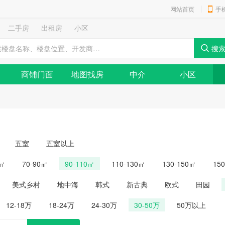
网站首页
手
二手房
出租房
小区
商铺门面
地图找房
中介
小区
五室
五室以上
0㎡
70-90㎡
90-110㎡
110-130㎡
130-150㎡
15
美式乡村
地中海
韩式
新古典
欧式
田园
12-18万
18-24万
24-30万
30-50万
50万以上