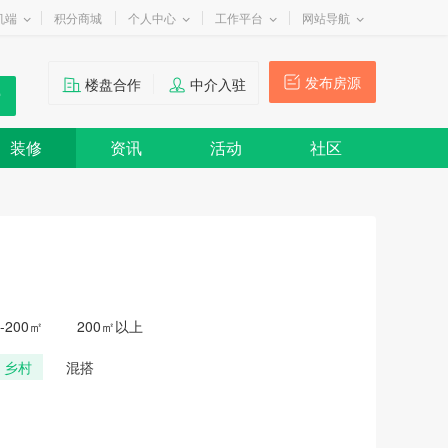
机端
积分商城
个人中心
工作平台
网站导航
发布房源
楼盘合作
中介入驻
装修
资讯
活动
社区
0-200㎡
200㎡以上
乡村
混搭