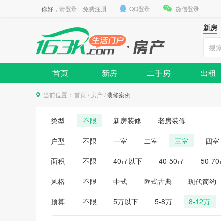
你好，
请登录
免费注册
QQ登录
微信登录
新房
首页
新房
二手房
出租
当前位置：
首页
/
房产
/
装修案例
类型
不限
新房装修
老房装修
户型
不限
一室
二室
三室
四室
面积
不限
40㎡以下
40-50㎡
50-7
风格
不限
中式
欧式古典
现代简约
预算
不限
5万以下
5-8万
8-12万