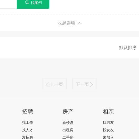
收起选项
默认排序
招聘
房产
相亲
找工作
新楼盘
找男友
找人才
出租房
找女友
发招聘
二手房
来加入