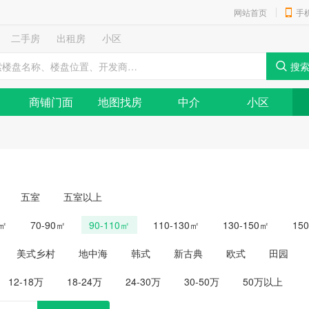
网站首页
手
二手房
出租房
小区
商铺门面
地图找房
中介
小区
五室
五室以上
0㎡
70-90㎡
90-110㎡
110-130㎡
130-150㎡
15
美式乡村
地中海
韩式
新古典
欧式
田园
12-18万
18-24万
24-30万
30-50万
50万以上