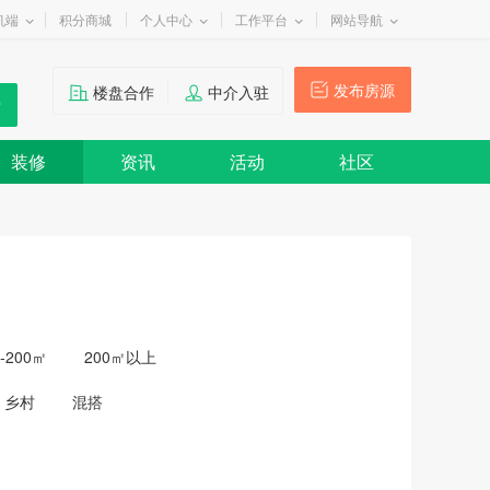
机端
积分商城
个人中心
工作平台
网站导航
发布房源
楼盘合作
中介入驻
装修
资讯
活动
社区
0-200㎡
200㎡以上
乡村
混搭