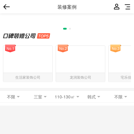
装修案例
No.1
No.2
No.3
生活家装饰公司
龙润装饰公司
宅乐佳
不限
三室
110-130㎡
韩式
不限