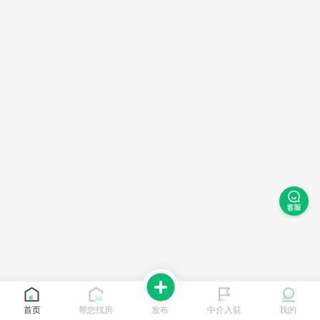
首页
帮您找房
发布
中介入驻
我的