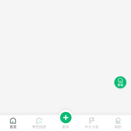
首页
帮您找房
发布
中介入驻
我的