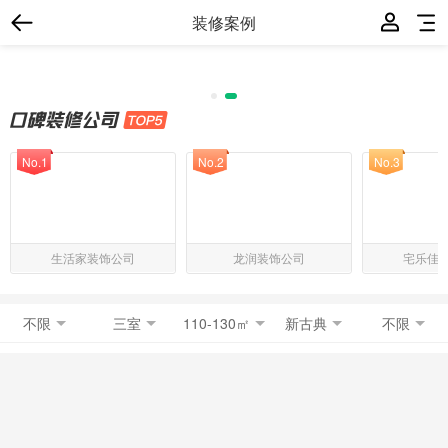
装修案例
No.1
No.2
No.3
生活家装饰公司
龙润装饰公司
宅乐佳
不限
三室
110-130㎡
新古典
不限