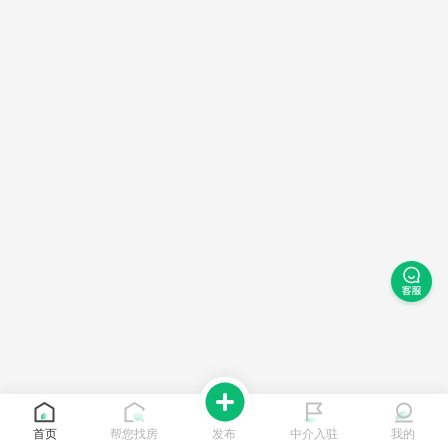
首页
帮您找房
发布
中介入驻
我的