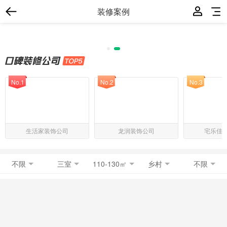
装修案例
No.1
No.2
No.3
生活家装饰公司
龙润装饰公司
宅乐佳
不限
三室
110-130㎡
乡村
不限