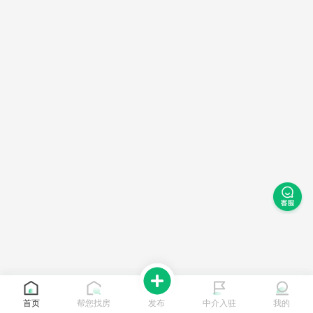
首页
帮您找房
发布
中介入驻
我的