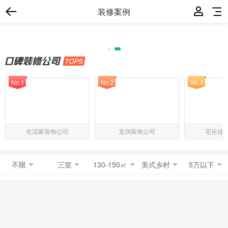
装修案例
No.1
No.2
No.3
生活家装饰公司
龙润装饰公司
宅乐佳
不限
三室
130-150㎡
美式乡村
5万以下