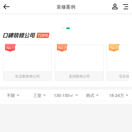
装修案例
No.1
No.2
No.3
生活家装饰公司
龙润装饰公司
宅乐佳
不限
三室
130-150㎡
韩式
18-24万