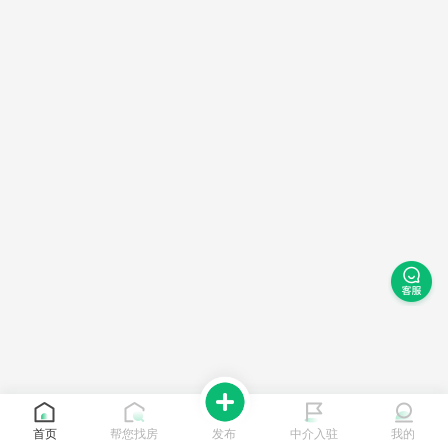
首页
帮您找房
发布
中介入驻
我的