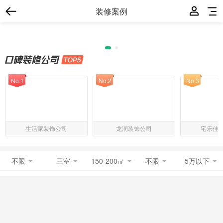
装修案例
No.1
No.2
No.3
生活家装饰公司
龙润装饰公司
宅乐佳
不限
三室
150-200㎡
不限
5万以下