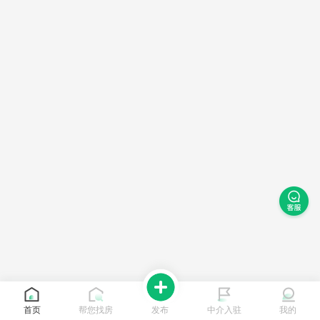
首页
帮您找房
发布
中介入驻
我的