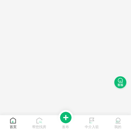
首页
帮您找房
发布
中介入驻
我的