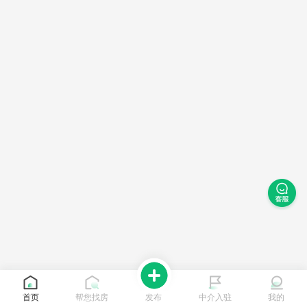
首页
帮您找房
发布
中介入驻
我的