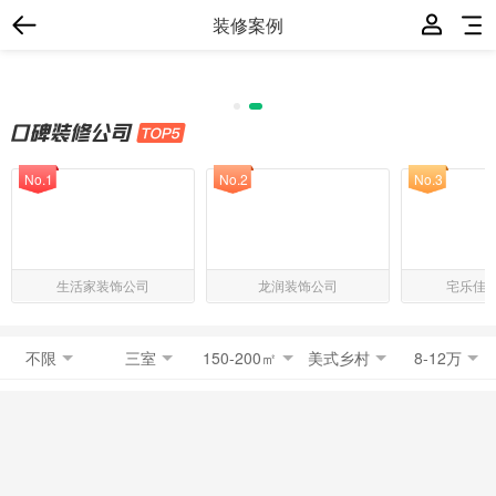
装修案例
No.1
No.2
No.3
生活家装饰公司
龙润装饰公司
宅乐佳
不限
三室
150-200㎡
美式乡村
8-12万