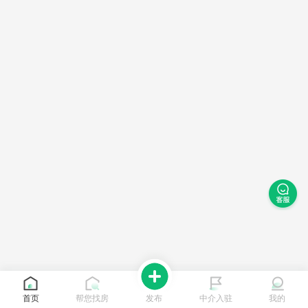
首页
帮您找房
发布
中介入驻
我的