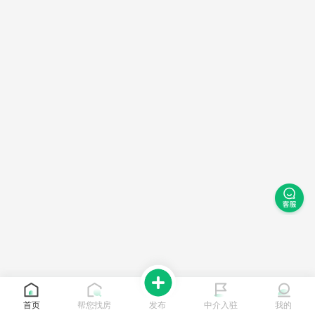
首页
帮您找房
发布
中介入驻
我的