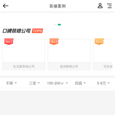
装修案例
No.1
No.2
No.3
生活家装饰公司
龙润装饰公司
宅乐佳
不限
三室
150-200㎡
田园
5-8万