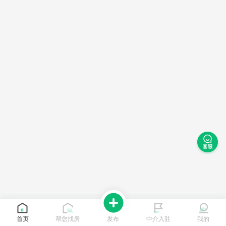
首页
帮您找房
发布
中介入驻
我的