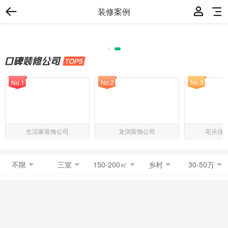
装修案例
No.1
No.2
No.3
生活家装饰公司
龙润装饰公司
宅乐佳
不限
三室
150-200㎡
乡村
30-50万