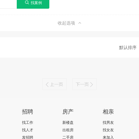
收起选项
默认排序
招聘
房产
相亲
找工作
新楼盘
找男友
找人才
出租房
找女友
发招聘
二手房
来加入