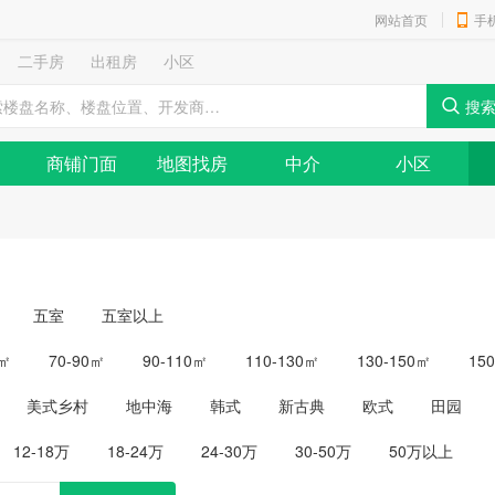
网站首页
手
二手房
出租房
小区
商铺门面
地图找房
中介
小区
五室
五室以上
0㎡
70-90㎡
90-110㎡
110-130㎡
130-150㎡
15
美式乡村
地中海
韩式
新古典
欧式
田园
12-18万
18-24万
24-30万
30-50万
50万以上