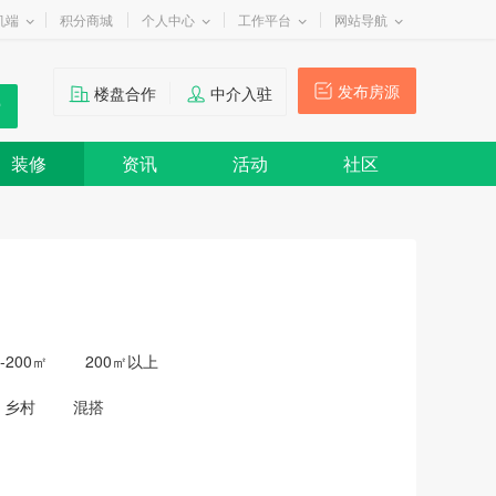
机端
积分商城
个人中心
工作平台
网站导航
发布房源
楼盘合作
中介入驻
装修
资讯
活动
社区
0-200㎡
200㎡以上
乡村
混搭