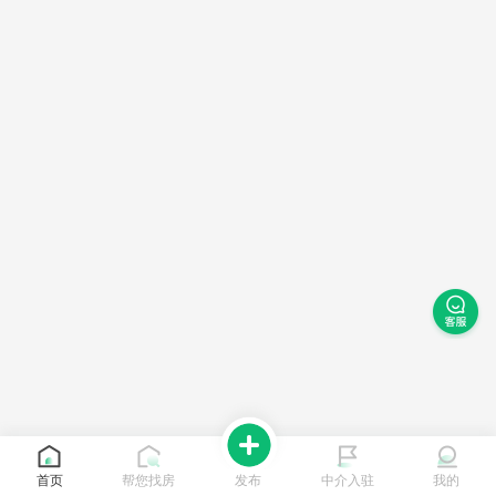
首页
帮您找房
发布
中介入驻
我的