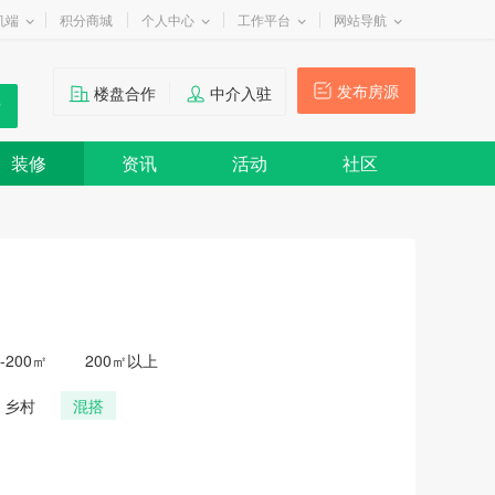
机端
积分商城
个人中心
工作平台
网站导航
发布房源
楼盘合作
中介入驻
装修
资讯
活动
社区
0-200㎡
200㎡以上
乡村
混搭