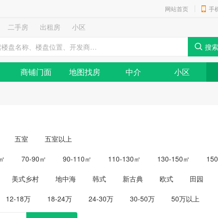
网站首页
手
二手房
出租房
小区
商铺门面
地图找房
中介
小区
五室
五室以上
0㎡
70-90㎡
90-110㎡
110-130㎡
130-150㎡
15
美式乡村
地中海
韩式
新古典
欧式
田园
12-18万
18-24万
24-30万
30-50万
50万以上