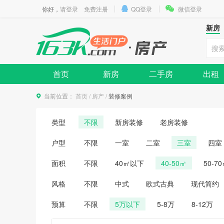
你好，
请登录
免费注册
QQ登录
微信登录
新房
首页
新房
二手房
出租
当前位置：
首页
/
房产
/
装修案例
类型
不限
新房装修
老房装修
户型
不限
一室
二室
三室
四室
面积
不限
40㎡以下
40-50㎡
50-7
风格
不限
中式
欧式古典
现代简约
预算
不限
5万以下
5-8万
8-12万