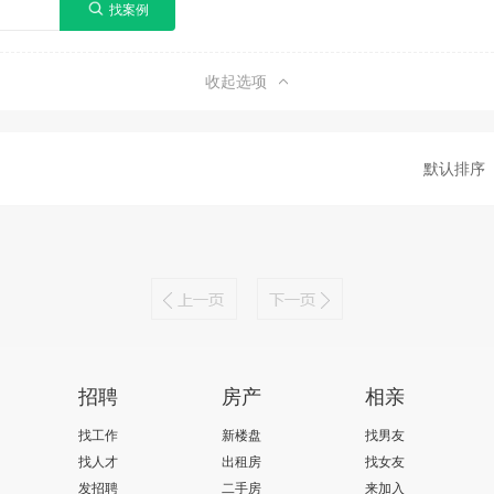
收起选项
默认排序
招聘
房产
相亲
找工作
新楼盘
找男友
找人才
出租房
找女友
发招聘
二手房
来加入