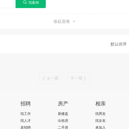
收起选项
默认排序
招聘
房产
相亲
找工作
新楼盘
找男友
找人才
出租房
找女友
发招聘
二手房
来加入