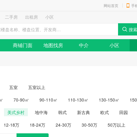
网站首页
手
二手房
出租房
小区
商铺门面
地图找房
中介
小区
五室
五室以上
0㎡
70-90㎡
90-110㎡
110-130㎡
130-150㎡
15
美式乡村
地中海
韩式
新古典
欧式
田园
12-18万
18-24万
24-30万
30-50万
50万以上