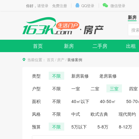
你好，
请登录
免费注册
QQ登录
微信登录
新房
首页
新房
二手房
出租
当前位置：
首页
/
房产
/
装修案例
类型
不限
新房装修
老房装修
户型
不限
一室
二室
三室
四室
面积
不限
40㎡以下
40-50㎡
50-7
风格
不限
中式
欧式古典
现代简约
预算
不限
5万以下
5-8万
8-12万