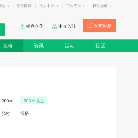
机端
积分商城
个人中心
工作平台
网站导航
发布房源
楼盘合作
中介入驻
装修
资讯
活动
社区
0-200㎡
200㎡以上
乡村
混搭