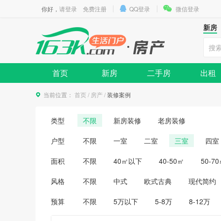
你好，
请登录
免费注册
QQ登录
微信登录
新房
首页
新房
二手房
出租
当前位置：
首页
/
房产
/
装修案例
类型
不限
新房装修
老房装修
户型
不限
一室
二室
三室
四室
面积
不限
40㎡以下
40-50㎡
50-7
风格
不限
中式
欧式古典
现代简约
预算
不限
5万以下
5-8万
8-12万