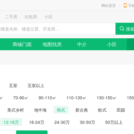
网站首页
手
二手房
出租房
小区
商铺门面
地图找房
中介
小区
五室
五室以上
0㎡
70-90㎡
90-110㎡
110-130㎡
130-150㎡
15
美式乡村
地中海
韩式
新古典
欧式
田园
12-18万
18-24万
24-30万
30-50万
50万以上