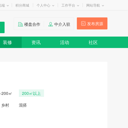
机端
积分商城
个人中心
工作平台
网站导航
发布房源
楼盘合作
中介入驻
装修
资讯
活动
社区
0-200㎡
200㎡以上
乡村
混搭