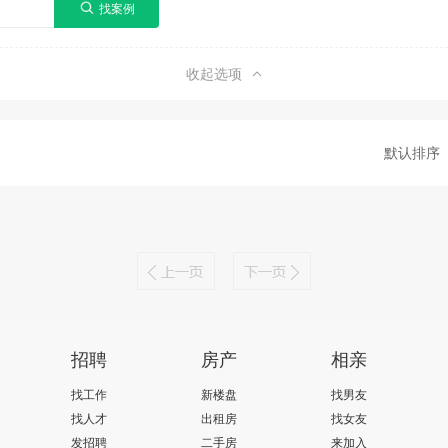
收起选项
默认排序
招聘
房产
相亲
找工作
新楼盘
找男友
找人才
出租房
找女友
发招聘
二手房
来加入