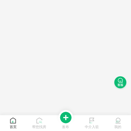
首页
帮您找房
发布
中介入驻
我的