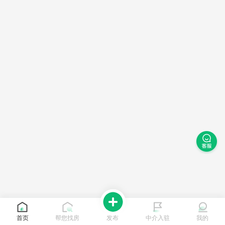
首页
帮您找房
发布
中介入驻
我的