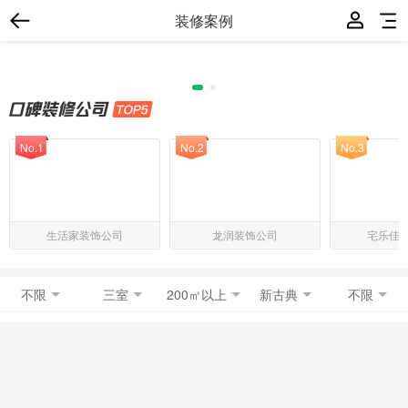
装修案例
No.1
No.2
No.3
生活家装饰公司
龙润装饰公司
宅乐佳
不限
三室
200㎡以上
新古典
不限