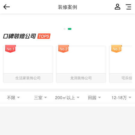
装修案例
No.1
No.2
No.3
生活家装饰公司
龙润装饰公司
宅乐佳
不限
三室
200㎡以上
田园
12-18万