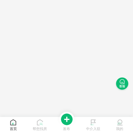
首页
帮您找房
发布
中介入驻
我的