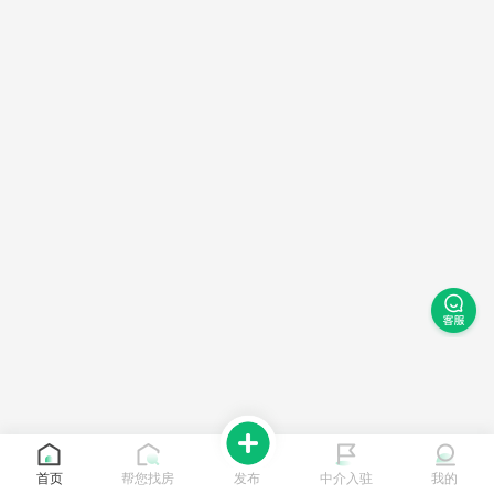
首页
帮您找房
发布
中介入驻
我的