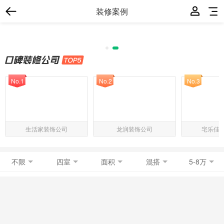
装修案例
No.1
No.2
No.3
生活家装饰公司
龙润装饰公司
宅乐佳
不限
四室
面积
混搭
5-8万